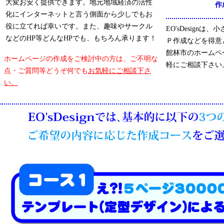
大変お安く提供できます。地元地域経済の活性
作
化にインターネットと言う側面から少しでもお
役に立てれば幸いです。また、趣味やサークル
EO'sDesign
などのHP等どんなHPでも、もちろん承ります！
Ｐ作成などを得意
館林市のホームペ
ホームページの作成をご検討中の方は、ご不明な
軽にご相談下さい
点・ご質問等どうぞ何でも
お気軽にご相談下さ
い。