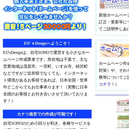
新規ホームペー
訂正・更新等に
てご説明申しあ
EO’ｓDesignへようこそ！
EO'sDesignは、自宅SOHOで運営する小さなホー
ムページ作成業者です。所在地は千葉で、主な
ホームページ作
営業地域は茂原市、一宮町、いすみ市、睦沢町
対策）や、それ
などですがご近所様でなくても、インターネッ
務等についてご
ト環境があるお客様であれば、日本全国・世界
コチラ！
）
中どこからでもお仕事承ります！（実際に日本
全国のお客様とお付き合いさせて頂いておりま
す！）
カナリ格安での作成が可能です！
自宅SOHOのため小回りが利き、各種サービスを