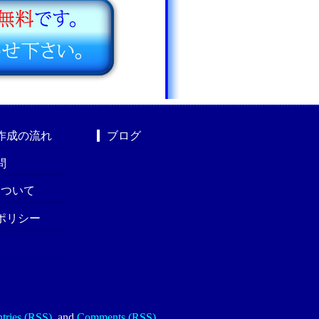
作成の流れ
ブログ
問
nについて
ポリシー
tries (RSS)
.
and
Comments (RSS)
.