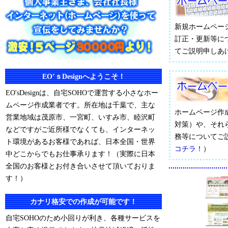
新規ホームペー
訂正・更新等に
てご説明申しあ
EO’ｓDesignへようこそ！
EO'sDesignは、自宅SOHOで運営する小さなホー
ムページ作成業者です。所在地は千葉で、主な
ホームページ作
営業地域は茂原市、一宮町、いすみ市、睦沢町
対策）や、それ
などですがご近所様でなくても、インターネッ
務等についてご
ト環境があるお客様であれば、日本全国・世界
コチラ！
）
中どこからでもお仕事承ります！（実際に日本
全国のお客様とお付き合いさせて頂いておりま
す！）
カナリ格安での作成が可能です！
自宅SOHOのため小回りが利き、各種サービスを