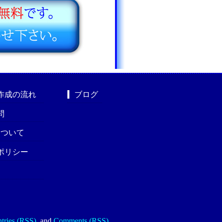
作成の流れ
ブログ
問
nについて
ポリシー
tries (RSS)
.
and
Comments (RSS)
.