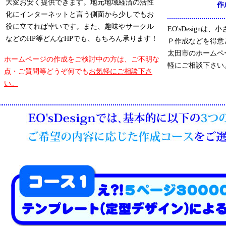
大変お安く提供できます。地元地域経済の活性
作
化にインターネットと言う側面から少しでもお
役に立てれば幸いです。また、趣味やサークル
EO'sDesign
などのHP等どんなHPでも、もちろん承ります！
Ｐ作成などを得意
太田市のホームペ
ホームページの作成をご検討中の方は、ご不明な
軽にご相談下さい
点・ご質問等どうぞ何でも
お気軽にご相談下さ
い。