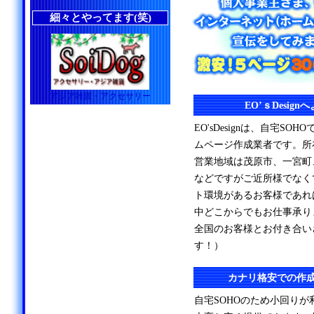
細々とやってます(笑)
アジア雑貨・アクセサリー
EO’ｓDesig
EO'sDesignは、自宅S
ムページ作成業者です。所
営業地域は茂原市、一宮町
などですがご近所様でなく
ト環境があるお客様であれ
中どこからでもお仕事承り
全国のお客様とお付き合い
す！）
カナリ格安での作
自宅SOHOのため小回り