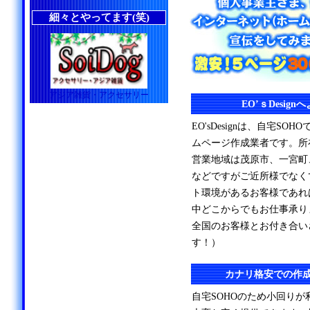
細々とやってます(笑)
アジア雑貨・アクセサリー
EO’ｓDesig
EO'sDesignは、自宅S
ムページ作成業者です。所
営業地域は茂原市、一宮町
などですがご近所様でなく
ト環境があるお客様であれ
中どこからでもお仕事承り
全国のお客様とお付き合い
す！）
カナリ格安での作
自宅SOHOのため小回り