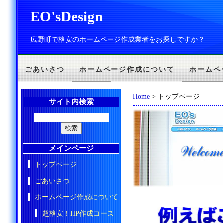
EO'sDesign
広野町で格安のホームページ作成業者をお探しですか？
ごあいさつ
ホームページ作成について
ホームペ
Home
> トップページ
サイト内検索
メインページ
トップページ
ごあいさつ
ホームページ作成について
超格安！HP作成コース