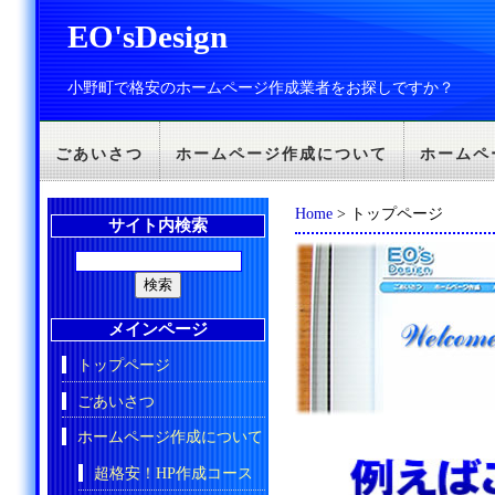
EO'sDesign
小野町で格安のホームページ作成業者をお探しですか？
ごあいさつ
ホームページ作成について
ホームペ
Home
> トップページ
サイト内検索
メインページ
トップページ
ごあいさつ
ホームページ作成について
超格安！HP作成コース