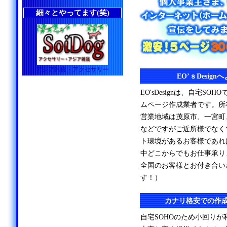
細々とやってます(笑)
アジア雑貨・アクセサリー
EO’ｓDesig
EO'sDesignは、自宅S
ムページ作成業者です。所
営業地域は茂原市、一宮町
などですがご近所様でなく
ト環境があるお客様であれ
中どこからでもお仕事承り
全国のお客様とお付き合い
す！）
カナリ格安での作
自宅SOHOのため小回り