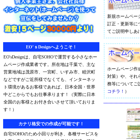
新規ホームペー
訂正・更新等に
てご説明申しあ
EO’ｓDesignへようこそ！
EO'sDesignは、自宅SOHOで運営する小さなホー
ムページ作成業者です。所在地は千葉で、主な
ホームページ作
営業地域は茂原市、一宮町、いすみ市、睦沢町
対策）や、それ
などですがご近所様でなくても、インターネッ
務等についてご
ト環境があるお客様であれば、日本全国・世界
コチラ！
）
中どこからでもお仕事承ります！（実際に日本
全国のお客様とお付き合いさせて頂いておりま
す！）
カナリ格安での作成が可能です！
自宅SOHOのため小回りが利き、各種サービスを