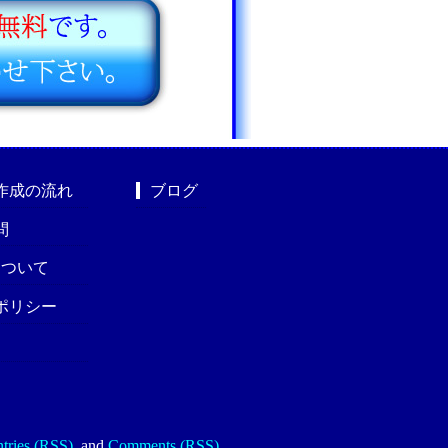
作成の流れ
ブログ
問
nについて
ポリシー
tries (RSS)
.
and
Comments (RSS)
.