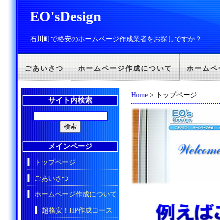
EO'sDesign
石川町で格安のホームページ作成業者をお探しですか？
ごあいさつ
ホームページ作成について
ホームペ
Home
> トップページ
サイト内検索
メインページ
トップページ
ごあいさつ
ホームページ作成について
超格安！HP作成コース