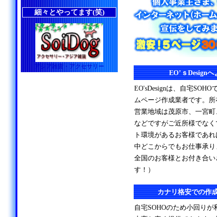
細々とやってます(笑)
アジア雑貨・アクセサリー
EO’ｓDesig
EO'sDesignは、自宅S
ムページ作成業者です。所
営業地域は茂原市、一宮町
などですがご近所様でなく
ト環境があるお客様であれ
中どこからでもお仕事承り
全国のお客様とお付き合い
す！）
カナリ格安での作
自宅SOHOのため小回り