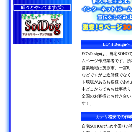
細々とやってます(笑)
アジア雑貨・アクセサリー
EO’ｓDesig
EO'sDesignは、自宅S
ムページ作成業者です。所
営業地域は茂原市、一宮町
などですがご近所様でなく
ト環境があるお客様であれ
中どこからでもお仕事承り
全国のお客様とお付き合い
す！）
カナリ格安での作
自宅SOHOのため小回り