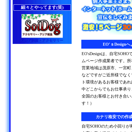
細々とやってます(笑)
アジア雑貨・アクセサリー
EO’ｓDesig
EO'sDesignは、自宅S
ムページ作成業者です。所
営業地域は茂原市、一宮町
などですがご近所様でなく
ト環境があるお客様であれ
中どこからでもお仕事承り
全国のお客様とお付き合い
す！）
カナリ格安での作
自宅SOHOのため小回り