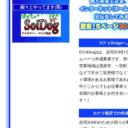
細々とやってます(笑)
アジア雑貨・アクセサリー
EO’ｓDesig
EO'sDesignは、自宅S
ムページ作成業者です。所
営業地域は茂原市、一宮町
などですがご近所様でなく
ト環境があるお客様であれ
中どこからでもお仕事承り
全国のお客様とお付き合い
す！）
カナリ格安での作
自宅SOHOのため小回り