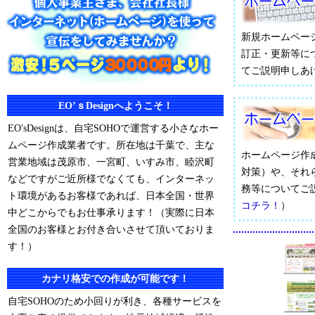
新規ホームペー
訂正・更新等に
てご説明申しあ
EO’ｓDesignへようこそ！
EO'sDesignは、自宅SOHOで運営する小さなホー
ムページ作成業者です。所在地は千葉で、主な
ホームページ作
営業地域は茂原市、一宮町、いすみ市、睦沢町
対策）や、それ
などですがご近所様でなくても、インターネッ
務等についてご
ト環境があるお客様であれば、日本全国・世界
コチラ！
）
中どこからでもお仕事承ります！（実際に日本
全国のお客様とお付き合いさせて頂いておりま
す！）
カナリ格安での作成が可能です！
自宅SOHOのため小回りが利き、各種サービスを