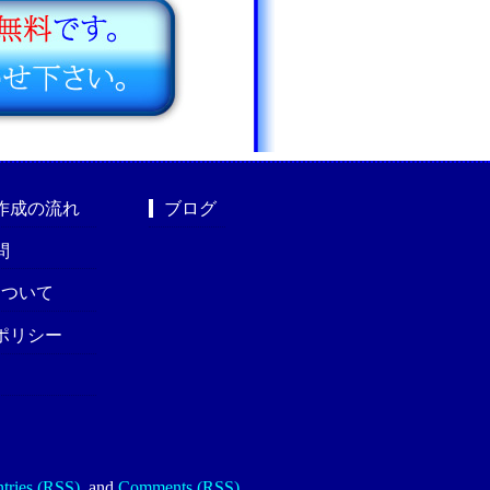
作成の流れ
ブログ
問
nについて
ポリシー
tries (RSS)
.
and
Comments (RSS)
.