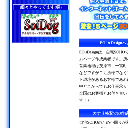
細々とやってます(笑)
アジア雑貨・アクセサリー
EO’ｓDesig
EO'sDesignは、自宅S
ムページ作成業者です。所
営業地域は茂原市、一宮町
などですがご近所様でなく
ト環境があるお客様であれ
中どこからでもお仕事承り
全国のお客様とお付き合い
す！）
カナリ格安での作
自宅SOHOのため小回り