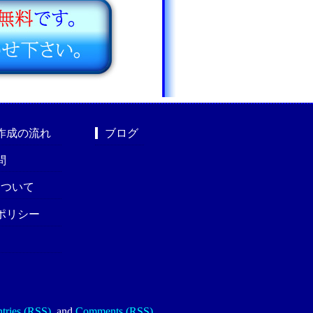
作成の流れ
ブログ
問
nについて
ポリシー
tries (RSS)
.
and
Comments (RSS)
.