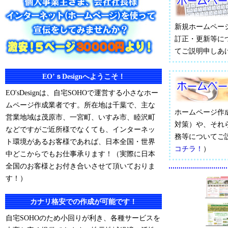
新規ホームペー
訂正・更新等に
てご説明申しあ
EO’ｓDesignへようこそ！
EO'sDesignは、自宅SOHOで運営する小さなホー
ムページ作成業者です。所在地は千葉で、主な
ホームページ作
営業地域は茂原市、一宮町、いすみ市、睦沢町
対策）や、それ
などですがご近所様でなくても、インターネッ
務等についてご
ト環境があるお客様であれば、日本全国・世界
コチラ！
）
中どこからでもお仕事承ります！（実際に日本
全国のお客様とお付き合いさせて頂いておりま
す！）
カナリ格安での作成が可能です！
自宅SOHOのため小回りが利き、各種サービスを