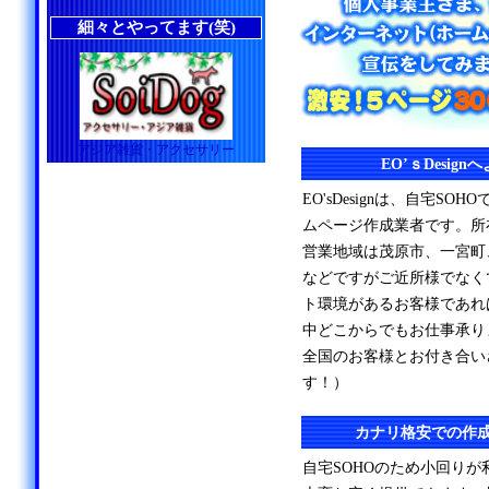
細々とやってます(笑)
アジア雑貨・アクセサリー
EO’ｓDesig
EO'sDesignは、自宅S
ムページ作成業者です。所
営業地域は茂原市、一宮町
などですがご近所様でなく
ト環境があるお客様であれ
中どこからでもお仕事承り
全国のお客様とお付き合い
す！）
カナリ格安での作
自宅SOHOのため小回り