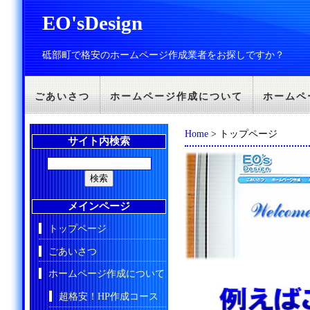
EO'sDesign
砥部町で格安のホームページ作成業者をお探しですか？
ごあいさつ
ホームページ作成について
ホームペ
Home
> トップページ
サイト内検索
メインページ
トップページ
ごあいさつ
ホームページ作成について
超格安！HP作成コース