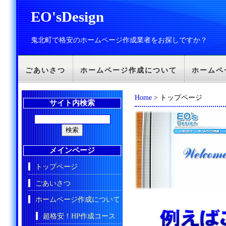
EO'sDesign
鬼北町で格安のホームページ作成業者をお探しですか？
ごあいさつ
ホームページ作成について
ホームペ
Home
> トップページ
サイト内検索
メインページ
トップページ
ごあいさつ
ホームページ作成について
超格安！HP作成コース