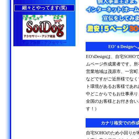
細々とやってます(笑)
アジア雑貨・アクセサリー
EO’ｓDesig
EO'sDesignは、自宅S
ムページ作成業者です。所
営業地域は茂原市、一宮町
などですがご近所様でなく
ト環境があるお客様であれ
中どこからでもお仕事承り
全国のお客様とお付き合い
す！）
カナリ格安での作
自宅SOHOのため小回り