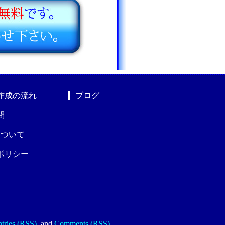
作成の流れ
ブログ
問
nについて
ポリシー
tries (RSS)
.
and
Comments (RSS)
.