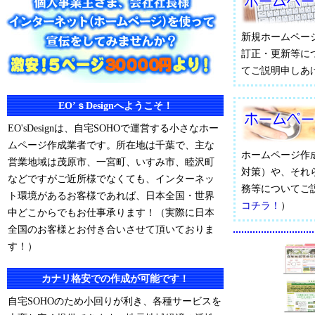
新規ホームペー
訂正・更新等に
てご説明申しあ
EO’ｓDesignへようこそ！
EO'sDesignは、自宅SOHOで運営する小さなホー
ムページ作成業者です。所在地は千葉で、主な
ホームページ作
営業地域は茂原市、一宮町、いすみ市、睦沢町
対策）や、それ
などですがご近所様でなくても、インターネッ
務等についてご
ト環境があるお客様であれば、日本全国・世界
コチラ！
）
中どこからでもお仕事承ります！（実際に日本
全国のお客様とお付き合いさせて頂いておりま
す！）
カナリ格安での作成が可能です！
自宅SOHOのため小回りが利き、各種サービスを