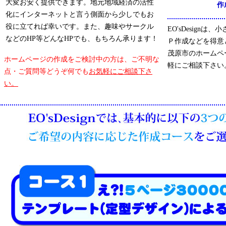
大変お安く提供できます。地元地域経済の活性
作
化にインターネットと言う側面から少しでもお
役に立てれば幸いです。また、趣味やサークル
EO'sDesign
などのHP等どんなHPでも、もちろん承ります！
Ｐ作成などを得意
茂原市のホームペ
ホームページの作成をご検討中の方は、ご不明な
軽にご相談下さい
点・ご質問等どうぞ何でも
お気軽にご相談下さ
い。