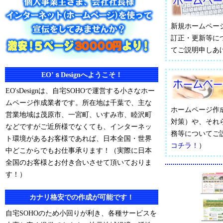
新規ホームペー
訂正・更新等に
てご説明申しあ
EO’ｓDesignへようこそ！
EO'sDesignは、自宅SOHOで運営する小さなホー
ムページ作成業者です。所在地は千葉で、主な
ホームページ作
営業地域は茂原市、一宮町、いすみ市、睦沢町
対策）や、それ
などですがご近所様でなくても、インターネッ
務等についてご
ト環境があるお客様であれば、日本全国・世界
コチラ！
）
中どこからでもお仕事承ります！（実際に日本
全国のお客様とお付き合いさせて頂いておりま
す！）
カナリ格安での作成が可能です！
自宅SOHOのため小回りが利き、各種サービスを