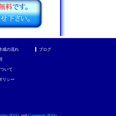
作成の流れ
ブログ
問
nについて
ポリシー
tries (RSS)
.
and
Comments (RSS)
.