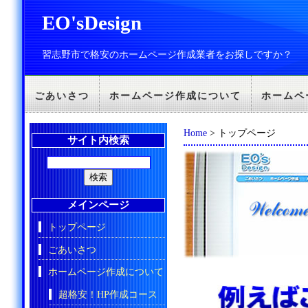
EO'sDesign
習志野市で格安のホームページ作成業者をお探しですか？
ごあいさつ
ホームページ作成について
ホームペ
Home
> トップページ
サイト内検索
メインページ
トップページ
ごあいさつ
ホームページ作成について
超格安！HP作成コース