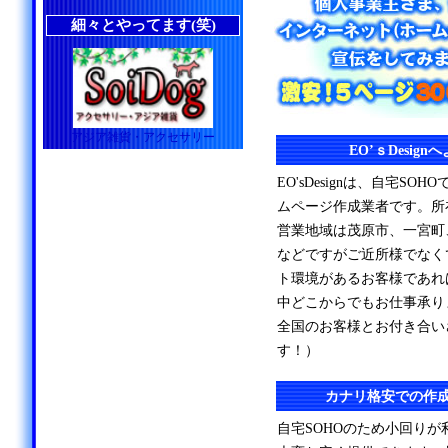
細々とやってます(笑)
アジア雑貨・アクセサリー
EO’ｓDesig
EO'sDesignは、自宅S
ムページ作成業者です。所
営業地域は茂原市、一宮町
などですがご近所様でなく
ト環境があるお客様であれ
中どこからでもお仕事承り
全国のお客様とお付き合い
す！）
カナリ格安での作
自宅SOHOのため小回り