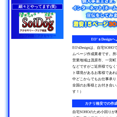
細々とやってます(笑)
アジア雑貨・アクセサリー
EO’ｓDesig
EO'sDesignは、自宅S
ムページ作成業者です。所
営業地域は茂原市、一宮町
などですがご近所様でなく
ト環境があるお客様であれ
中どこからでもお仕事承り
全国のお客様とお付き合い
す！）
カナリ格安での作
自宅SOHOのため小回り