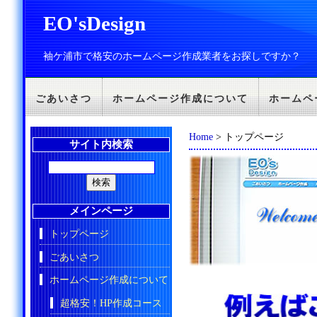
EO'sDesign
袖ケ浦市で格安のホームページ作成業者をお探しですか？
ごあいさつ
ホームページ作成について
ホームペ
Home
> トップページ
サイト内検索
メインページ
トップページ
ごあいさつ
ホームページ作成について
超格安！HP作成コース