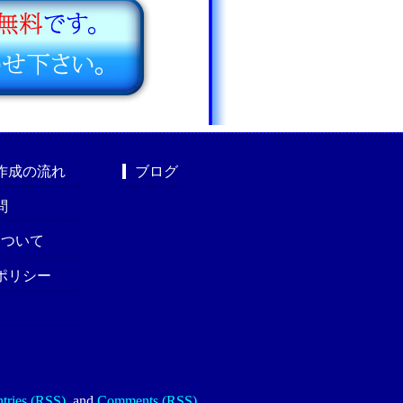
作成の流れ
ブログ
問
nについて
ポリシー
tries (RSS)
.
and
Comments (RSS)
.