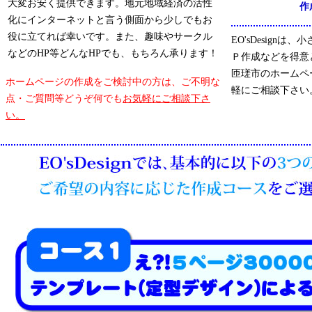
大変お安く提供できます。地元地域経済の活性
作
化にインターネットと言う側面から少しでもお
役に立てれば幸いです。また、趣味やサークル
EO'sDesign
などのHP等どんなHPでも、もちろん承ります！
Ｐ作成などを得意
匝瑳市のホームペ
ホームページの作成をご検討中の方は、ご不明な
軽にご相談下さい
点・ご質問等どうぞ何でも
お気軽にご相談下さ
い。