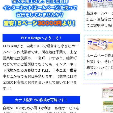
新規ホームペー
訂正・更新等に
てご説明申しあ
EO’ｓDesignへようこそ！
EO'sDesignは、自宅SOHOで運営する小さなホー
ムページ作成業者です。所在地は千葉で、主な
ホームページ作
営業地域は茂原市、一宮町、いすみ市、睦沢町
対策）や、それ
などですがご近所様でなくても、インターネッ
務等についてご
ト環境があるお客様であれば、日本全国・世界
コチラ！
）
中どこからでもお仕事承ります！（実際に日本
全国のお客様とお付き合いさせて頂いておりま
す！）
カナリ格安での作成が可能です！
自宅SOHOのため小回りが利き、各種サービスを