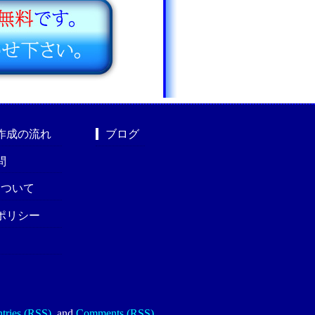
作成の流れ
ブログ
問
nについて
ポリシー
tries (RSS)
.
and
Comments (RSS)
.