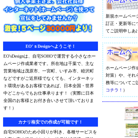
新規ホームペー
訂正・更新等に
てご説明申しあ
EO’ｓDesignへようこそ！
EO'sDesignは、自宅SOHOで運営する小さなホー
ムページ作成業者です。所在地は千葉で、主な
ホームページ作
営業地域は茂原市、一宮町、いすみ市、睦沢町
対策）や、それ
などですがご近所様でなくても、インターネッ
務等についてご
ト環境があるお客様であれば、日本全国・世界
コチラ！
）
中どこからでもお仕事承ります！（実際に日本
全国のお客様とお付き合いさせて頂いておりま
す！）
カナリ格安での作成が可能です！
自宅SOHOのため小回りが利き、各種サービスを