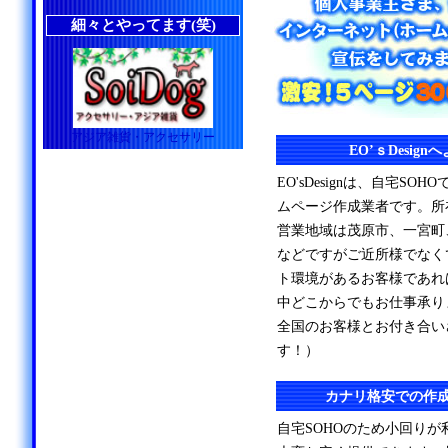
細々とやってます(笑)
アジア雑貨・アクセサリー
EO’ｓDesig
EO'sDesignは、自宅S
ムページ作成業者です。所
営業地域は茂原市、一宮町
などですがご近所様でなく
ト環境があるお客様であれ
中どこからでもお仕事承り
全国のお客様とお付き合い
す！）
カナリ格安での作
自宅SOHOのため小回り