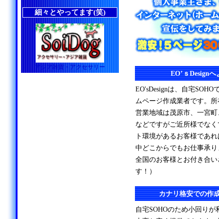
細々とやってます(笑)
アジア雑貨・アクセサリー
EO’ｓDesig
EO'sDesignは、自宅S
ムページ作成業者です。所
営業地域は茂原市、一宮町
などですがご近所様でなく
ト環境があるお客様であれ
中どこからでもお仕事承り
全国のお客様とお付き合い
す！）
カナリ格安での作
自宅SOHOのため小回り