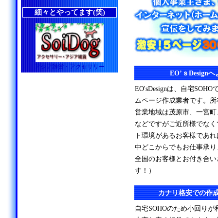
細々とやってます(笑)
アジア雑貨・アクセサリー
EO’ｓDesig
EO'sDesignは、自宅S
ムページ作成業者です。所
営業地域は茂原市、一宮町
などですがご近所様でなく
ト環境があるお客様であれ
中どこからでもお仕事承り
全国のお客様とお付き合い
す！）
カナリ格安での作
自宅SOHOのため小回り