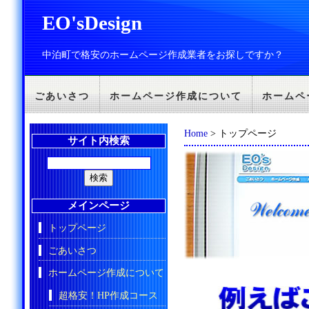
EO'sDesign
中泊町で格安のホームページ作成業者をお探しですか？
ごあいさつ
ホームページ作成について
ホームペ
Home
> トップページ
サイト内検索
メインページ
トップページ
ごあいさつ
ホームページ作成について
超格安！HP作成コース