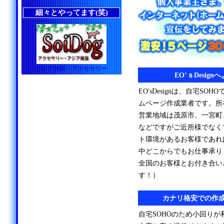
細々とやってます(笑)
アジア雑貨・アクセサリー
EO’ｓDesig
EO'sDesignは、自宅S
ムページ作成業者です。所
営業地域は茂原市、一宮町
などですがご近所様でなく
ト環境があるお客様であれ
中どこからでもお仕事承り
全国のお客様とお付き合い
す！）
カナリ格安での作
自宅SOHOのため小回り