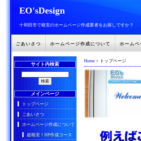
EO'sDesign
十和田市で格安のホームページ作成業者をお探しですか？
ごあいさつ
ホームページ作成について
ホームペ
Home
> トップページ
サイト内検索
メインページ
トップページ
ごあいさつ
ホームページ作成について
超格安！HP作成コース