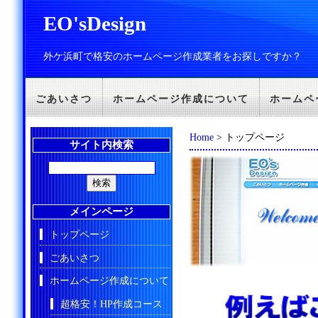
EO'sDesign
外ケ浜町で格安のホームページ作成業者をお探しですか？
ごあいさつ
ホームページ作成について
ホームペ
Home
> トップページ
サイト内検索
メインページ
トップページ
ごあいさつ
ホームページ作成について
超格安！HP作成コース