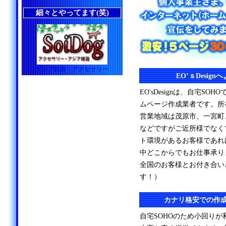
細々とやってます(笑)
アジア雑貨・アクセサリー
EO’ｓDesig
EO'sDesignは、自宅S
ムページ作成業者です。所
営業地域は茂原市、一宮町
などですがご近所様でなく
ト環境があるお客様であれ
中どこからでもお仕事承り
全国のお客様とお付き合い
す！）
カナリ格安での作
自宅SOHOのため小回り