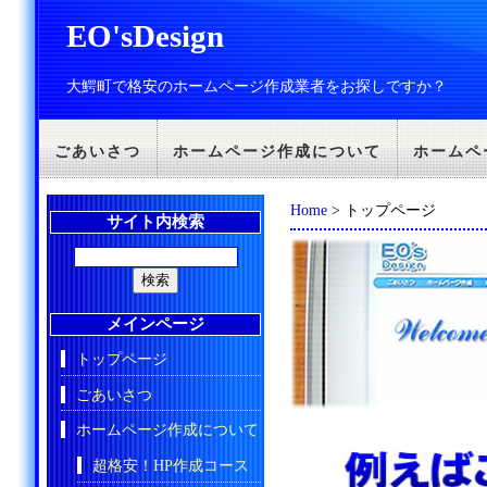
EO'sDesign
大鰐町で格安のホームページ作成業者をお探しですか？
ごあいさつ
ホームページ作成について
ホームペ
Home
> トップページ
サイト内検索
メインページ
トップページ
ごあいさつ
ホームページ作成について
超格安！HP作成コース