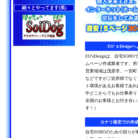
細々とやってます(笑)
アジア雑貨・アクセサリー
EO’ｓDesig
EO'sDesignは、自宅S
ムページ作成業者です。所
営業地域は茂原市、一宮町
などですがご近所様でなく
ト環境があるお客様であれ
中どこからでもお仕事承り
全国のお客様とお付き合い
す！）
カナリ格安での作
自宅SOHOのため小回り