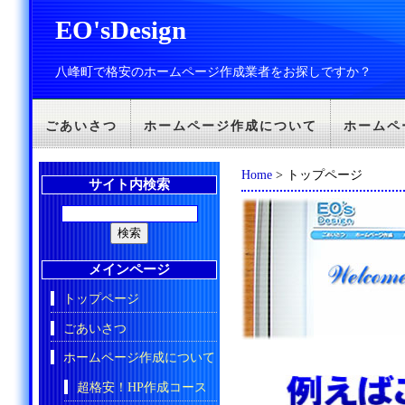
EO'sDesign
八峰町で格安のホームページ作成業者をお探しですか？
ごあいさつ
ホームページ作成について
ホームペ
Home
> トップページ
サイト内検索
メインページ
トップページ
ごあいさつ
ホームページ作成について
超格安！HP作成コース