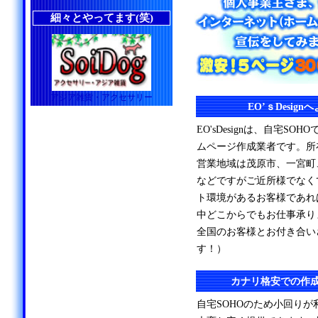
細々とやってます(笑)
アジア雑貨・アクセサリー
EO’ｓDesig
EO'sDesignは、自宅S
ムページ作成業者です。所
営業地域は茂原市、一宮町
などですがご近所様でなく
ト環境があるお客様であれ
中どこからでもお仕事承り
全国のお客様とお付き合い
す！）
カナリ格安での作
自宅SOHOのため小回り