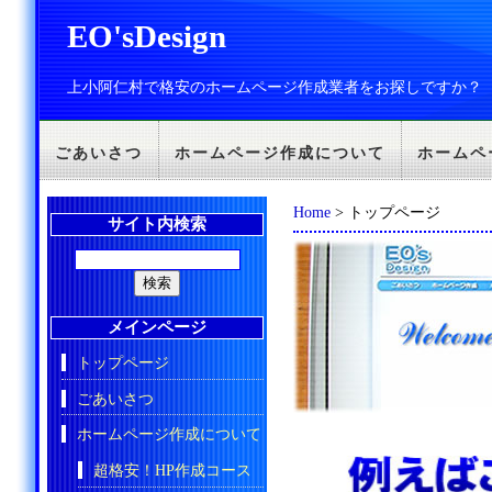
EO'sDesign
上小阿仁村で格安のホームページ作成業者をお探しですか？
ごあいさつ
ホームページ作成について
ホームペ
Home
> トップページ
サイト内検索
メインページ
トップページ
ごあいさつ
ホームページ作成について
超格安！HP作成コース