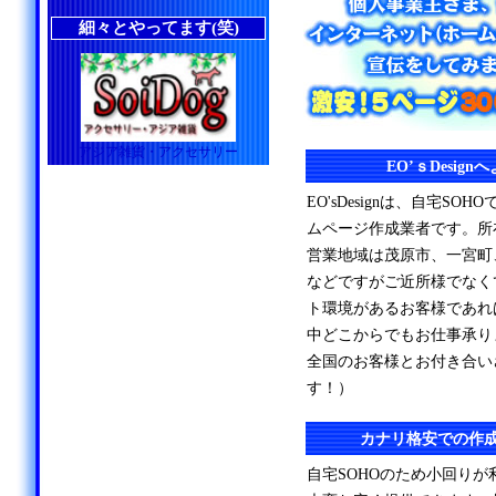
細々とやってます(笑)
アジア雑貨・アクセサリー
EO’ｓDesig
EO'sDesignは、自宅S
ムページ作成業者です。所
営業地域は茂原市、一宮町
などですがご近所様でなく
ト環境があるお客様であれ
中どこからでもお仕事承り
全国のお客様とお付き合い
す！）
カナリ格安での作
自宅SOHOのため小回り