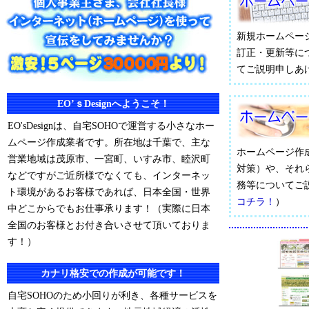
新規ホームペー
訂正・更新等に
てご説明申しあ
EO’ｓDesignへようこそ！
EO'sDesignは、自宅SOHOで運営する小さなホー
ムページ作成業者です。所在地は千葉で、主な
ホームページ作
営業地域は茂原市、一宮町、いすみ市、睦沢町
対策）や、それ
などですがご近所様でなくても、インターネッ
務等についてご
ト環境があるお客様であれば、日本全国・世界
コチラ！
）
中どこからでもお仕事承ります！（実際に日本
全国のお客様とお付き合いさせて頂いておりま
す！）
カナリ格安での作成が可能です！
自宅SOHOのため小回りが利き、各種サービスを