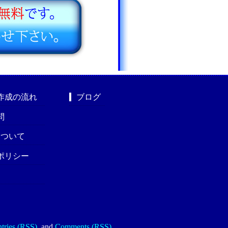
作成の流れ
ブログ
問
nについて
ポリシー
tries (RSS)
.
and
Comments (RSS)
.