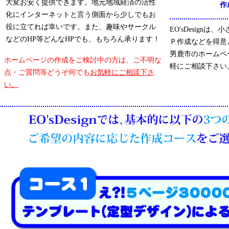
大変お安く提供できます。地元地域経済の活性
作
化にインターネットと言う側面から少しでもお
役に立てれば幸いです。また、趣味やサークル
EO'sDesign
などのHP等どんなHPでも、もちろん承ります！
Ｐ作成などを得意
男鹿市のホームペ
ホームページの作成をご検討中の方は、ご不明な
軽にご相談下さい
点・ご質問等どうぞ何でも
お気軽にご相談下さ
い。