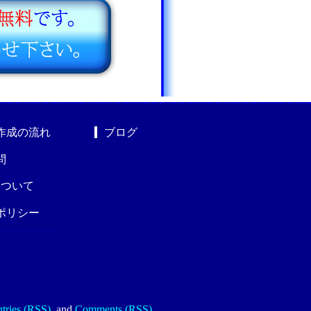
作成の流れ
ブログ
問
nについて
ポリシー
tries (RSS)
.
and
Comments (RSS)
.