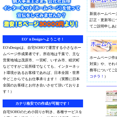
新規ホームペー
訂正・更新等に
てご説明申しあ
EO’ｓDesignへようこそ！
EO'sDesignは、自宅SOHOで運営する小さなホー
ムページ作成業者です。所在地は千葉で、主な
ホームページ作
営業地域は茂原市、一宮町、いすみ市、睦沢町
対策）や、それ
などですがご近所様でなくても、インターネッ
務等についてご
ト環境があるお客様であれば、日本全国・世界
コチラ！
）
中どこからでもお仕事承ります！（実際に日本
全国のお客様とお付き合いさせて頂いておりま
す！）
カナリ格安での作成が可能です！
自宅SOHOのため小回りが利き、各種サービスを