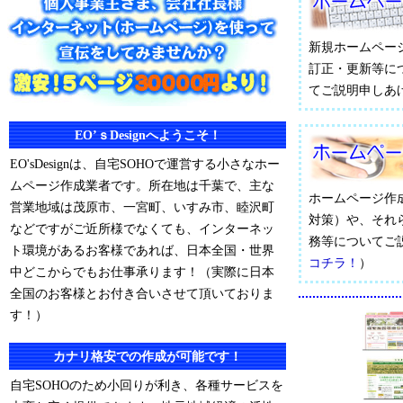
新規ホームペー
訂正・更新等に
てご説明申しあ
EO’ｓDesignへようこそ！
EO'sDesignは、自宅SOHOで運営する小さなホー
ムページ作成業者です。所在地は千葉で、主な
ホームページ作
営業地域は茂原市、一宮町、いすみ市、睦沢町
対策）や、それ
などですがご近所様でなくても、インターネッ
務等についてご
ト環境があるお客様であれば、日本全国・世界
コチラ！
）
中どこからでもお仕事承ります！（実際に日本
全国のお客様とお付き合いさせて頂いておりま
す！）
カナリ格安での作成が可能です！
自宅SOHOのため小回りが利き、各種サービスを