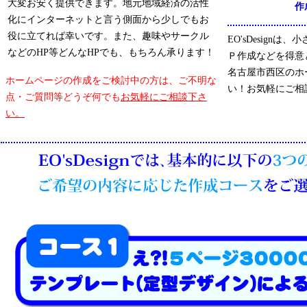
大変お安く提供できます。地元地域経済の活性
作
化にインターネットと言う側面から少しでもお
役に立てれば幸いです。また、趣味やサークル
EO'sDesign
などのHP等どんなHPでも、もちろん承ります！
Ｐ作成などを得意
名古屋市西区のホ
ホームページの作成をご検討中の方は、ご不明な
い！お気軽にご相
点・ご質問等どうぞ何でも
お気軽にご相談下さ
い。