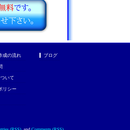
作成の流れ
ブログ
問
nについて
ポリシー
tries (RSS)
.
and
Comments (RSS)
.