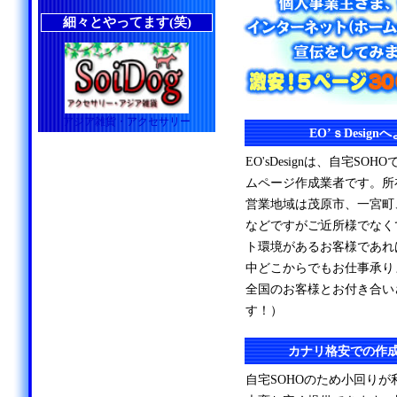
細々とやってます(笑)
アジア雑貨・アクセサリー
EO’ｓDesig
EO'sDesignは、自宅S
ムページ作成業者です。所
営業地域は茂原市、一宮町
などですがご近所様でなく
ト環境があるお客様であれ
中どこからでもお仕事承り
全国のお客様とお付き合い
す！）
カナリ格安での作
自宅SOHOのため小回り