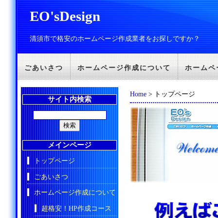
EO'sDesign
清須市で格安のホームページ作成業者をお探しですか？
ごあいさつ
ホームページ作成について
ホームペ
Home
> トップページ
サイト内検索
メインページ
トップページ
ごあいさつ
ホームページ作成について
超格安！HP作成コース