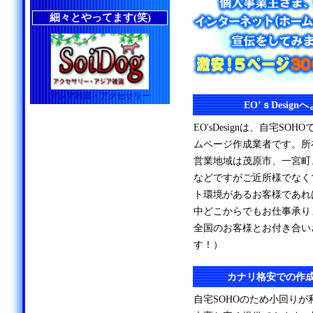
細々とやってます(笑)
アジア雑貨・アクセサリー
EO’ｓDesig
EO'sDesignは、自宅S
ムページ作成業者です。所
営業地域は茂原市、一宮町
などですがご近所様でなく
ト環境があるお客様であれ
中どこからでもお仕事承り
全国のお客様とお付き合い
す！）
カナリ格安での作
自宅SOHOのため小回り